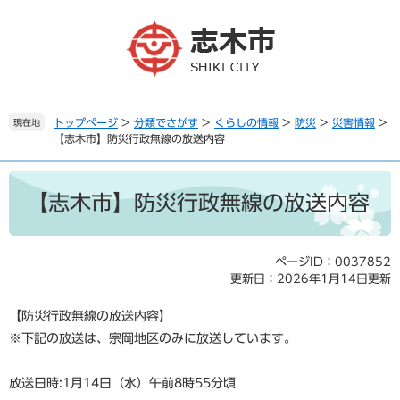
ペ
メ
ー
ニ
ジ
ュ
の
ー
先
を
頭
飛
で
ば
トップページ
>
分類でさがす
>
くらしの情報
>
防災
>
災害情報
>
現在地
【志木市】防災行政無線の放送内容
す
し
。
て
本
本
文
文
【志木市】防災行政無線の放送内容
へ
ページID：0037852
更新日：2026年1月14日更新
【防災行政無線の放送内容】
※下記の放送は、宗岡地区のみに放送しています。
放送日時:1月14日（水）午前8時55分頃