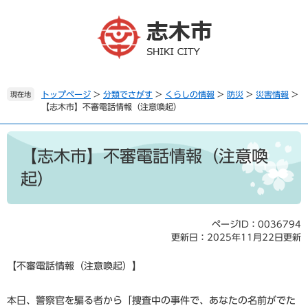
ペ
メ
ー
ニ
ジ
ュ
の
ー
先
を
頭
飛
で
ば
トップページ
>
分類でさがす
>
くらしの情報
>
防災
>
災害情報
>
現在地
【志木市】不審電話情報（注意喚起）
す
し
。
て
本
本
文
文
【志木市】不審電話情報（注意喚
へ
起）
ページID：0036794
更新日：2025年11月22日更新
【不審電話情報（注意喚起）】
本日、警察官を騙る者から「捜査中の事件で、あなたの名前がでた