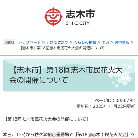
ペ
メ
ー
ニ
ジ
ュ
の
ー
先
を
頭
飛
で
ば
トップページ
>
分類でさがす
>
くらしの情報
>
防災
>
災害情報
>
現在地
【志木市】第18回志木市民花火大会の開催について
す
し
。
て
本
本
文
文
【志木市】第18回志木市民花火大
へ
会の開催について
ページID：0036792
更新日：2025年11月22日更新
【第18回志木市民花火大会の開催について】
本日、12時から秋ケ瀬総合運動場で「第18回志木市民花火大会」を