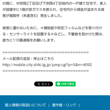
の間に、中宗岡2丁目及び下宗岡4丁目地内の一戸建て住宅で、家人
が就寝中に1階の窓ガラスを割られ、住宅内から現金が盗まれる被
害が複数件（未遂含む）発生しました。
被害に遭わないために、≪補助錠や防犯フィルムなどを取り付け
る・センサーライトを設置する≫などし、不審者を見かけた際は、
直ちに110番通報をお願いします。
================================
メール配信の追加・停止はこちら
http://mobile.city.shiki.lg.jp/jump.cgi?p=5&n=4092
================================
個人情報の取扱いについて
著作権・リンク