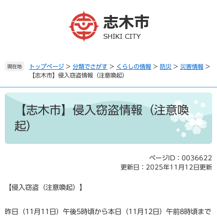
ペ
メ
ー
ニ
ジ
ュ
の
ー
先
を
頭
飛
で
ば
トップページ
>
分類でさがす
>
くらしの情報
>
防災
>
災害情報
>
現在地
【志木市】侵入窃盗情報（注意喚起）
す
し
。
て
本
本
文
文
【志木市】侵入窃盗情報（注意喚
へ
起）
ページID：0036622
更新日：2025年11月12日更新
【侵入窃盗（注意喚起）】
昨日（11月11日）午後5時頃から本日（11月12日）午前8時頃まで