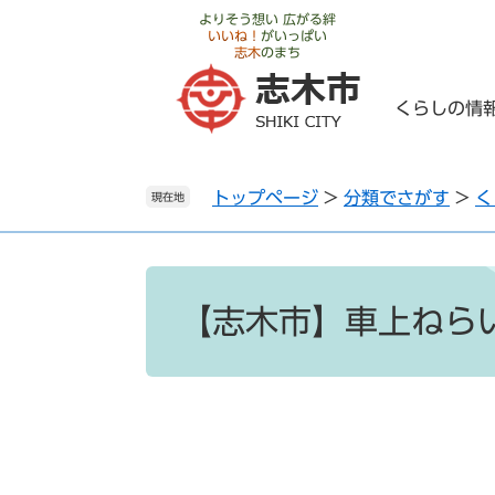
ペ
メ
よりそう想い 広がる絆
いいね！
がいっぱい
ー
ニ
志木
のまち
ジ
ュ
の
ー
くらしの情
先
を
頭
飛
で
ば
トップページ
>
分類でさがす
>
く
す
し
現在地
。
て
本
文
本
へ
文
【志木市】車上ねら