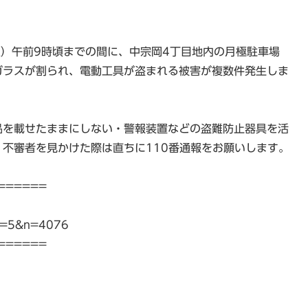
（火）午前9時頃までの間に、中宗岡4丁目地内の月極駐車場
ガラスが割られ、電動工具が盗まれる被害が複数件発生しま
品を載せたままにしない・警報装置などの盗難防止器具を活
不審者を見かけた際は直ちに110番通報をお願いします。
======
gi?p=5&n=4076
======