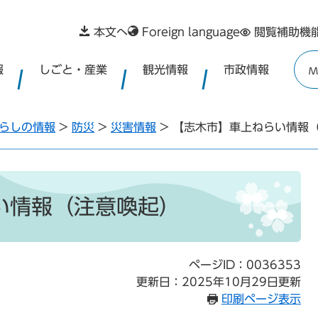
本文へ
Foreign language
閲覧補助機
報
しごと・産業
観光情報
市政情報
M
らしの情報
>
防災
>
災害情報
>
【志木市】車上ねらい情報
い情報（注意喚起）
ページID：0036353
更新日：2025年10月29日更新
印刷ページ表示