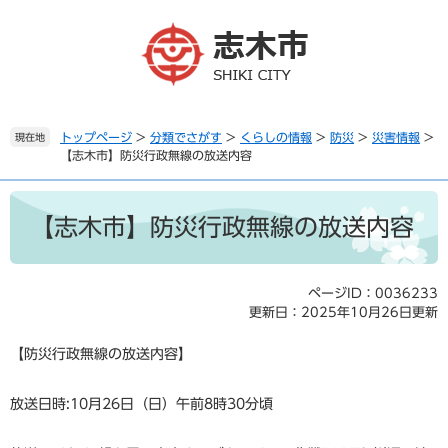
ペ
メ
ー
ニ
ジ
ュ
の
ー
先
を
頭
飛
で
ば
トップページ
>
分類でさがす
>
くらしの情報
>
防災
>
災害情報
>
現在地
【志木市】防災行政無線の放送内容
す
し
。
て
本
本
文
文
【志木市】防災行政無線の放送内容
へ
ページID：0036233
更新日：2025年10月26日更新
【防災行政無線の放送内容】
放送日時:10月26日（日）午前8時30分頃