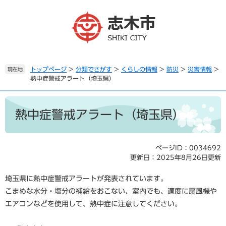
ペ
メ
ー
ニ
ジ
ュ
の
ー
先
を
頭
飛
で
ば
トップページ
>
分類でさがす
>
くらしの情報
>
防災
>
災害情報
>
現在地
熱中症警戒アラート（埼玉県）
す
し
。
て
本
本
文
文
熱中症警戒アラート（埼玉県）
へ
ページID：0034692
更新日：2025年8月26日更新
埼玉県に熱中症警戒アラートが発表されています。
こまめな水分・塩分の補給をおこない、室内でも、適度に扇風機や
エアコンなどを使用して、熱中症に注意してください。