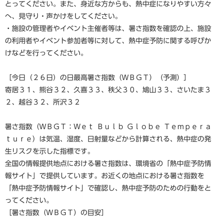
とってください。また、身近な方からも、熱中症になりやすい方々
へ、見守り・声かけをしてください。
・施設の管理者やイベント主催者等は、暑さ指数を確認の上、施設
の利用者やイベント参加者等に対して、熱中症予防に関する呼びか
けなどを行ってください。
［今日（２６日）の日最高暑さ指数（ＷＢＧＴ）（予測）］
寄居３１、熊谷３２、久喜３３、秩父３０、鳩山３３、さいたま３
２、越谷３２、所沢３２
暑さ指数（ＷＢＧＴ：Ｗｅｔ Ｂｕｌｂ Ｇｌｏｂｅ Ｔｅｍｐｅｒａ
ｔｕｒｅ）は気温、湿度、日射量などから計算される、熱中症の発
生リスクを示した指標です。
全国の情報提供地点における暑さ指数は、環境省の「熱中症予防情
報サイト」で提供しています。お近くの地点における暑さ指数を
「熱中症予防情報サイト」で確認し、熱中症予防のための行動をと
ってください。
［暑さ指数（ＷＢＧＴ）の目安］