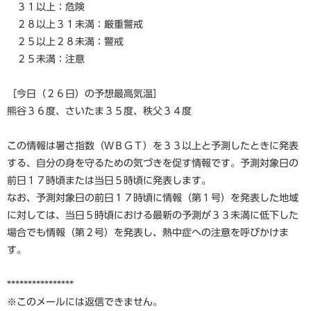
３１以上：危険
２８以上３１未満：厳重警戒
２５以上２８未満：警戒
２５未満：注意
［今日（２６日）の予想最高気温］
熊谷３６度、さいたま３５度、秩父３４度
この情報は暑さ指数（ＷＢＧＴ）を３３以上と予測したときに発表
する、自分の身を守るための気づきを促す情報です。予測対象日の
前日１７時頃または当日５時頃に発表します。
なお、予測対象日の前日１７時頃に情報（第１号）を発表した地域
に対しては、当日５時頃における最新の予測が３３未満に低下した
場合でも情報（第２号）を発表し、熱中症への注意を呼びかけま
す。
****************
※このメールには返信できません。