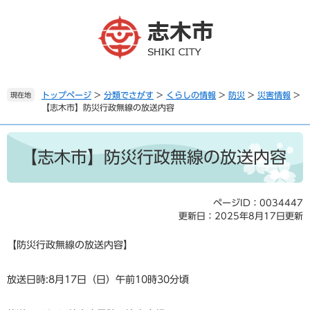
ペ
メ
ー
ニ
ジ
ュ
の
ー
先
を
頭
飛
で
ば
トップページ
>
分類でさがす
>
くらしの情報
>
防災
>
災害情報
>
現在地
【志木市】防災行政無線の放送内容
す
し
。
て
本
本
文
文
【志木市】防災行政無線の放送内容
へ
ページID：0034447
更新日：2025年8月17日更新
【防災行政無線の放送内容】
放送日時:8月17日（日）午前10時30分頃