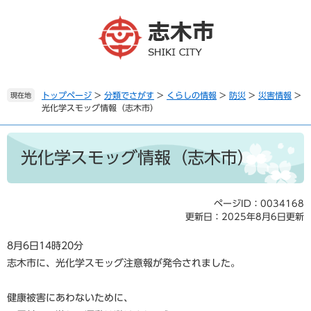
ペ
メ
ー
ニ
ジ
ュ
の
ー
先
を
頭
飛
で
ば
トップページ
>
分類でさがす
>
くらしの情報
>
防災
>
災害情報
>
現在地
光化学スモッグ情報（志木市）
す
し
。
て
本
本
文
文
光化学スモッグ情報（志木市）
へ
ページID：0034168
更新日：2025年8月6日更新
8月6日14時20分
志木市に、光化学スモッグ注意報が発令されました。
健康被害にあわないために、