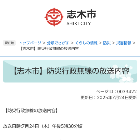
ペ
メ
ー
ニ
ジ
ュ
の
ー
先
を
頭
飛
で
ば
トップページ
>
分類でさがす
>
くらしの情報
>
防災
>
災害情報
>
現在地
【志木市】防災行政無線の放送内容
す
し
。
て
本
本
文
文
【志木市】防災行政無線の放送内容
へ
ページID：0033422
更新日：2025年7月24日更新
【防災行政無線の放送内容】
放送日時:7月24日（木）午後5時30分頃