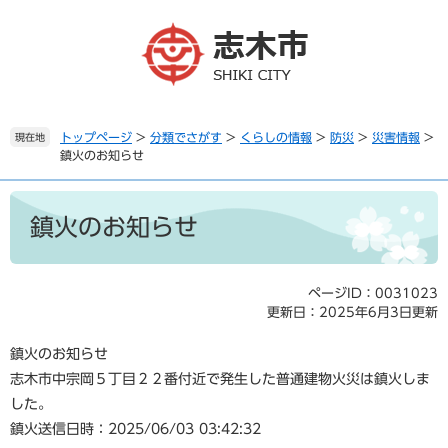
ペ
メ
ー
ニ
ジ
ュ
の
ー
先
を
頭
飛
で
ば
トップページ
>
分類でさがす
>
くらしの情報
>
防災
>
災害情報
>
現在地
鎮火のお知らせ
す
し
。
て
本
本
文
文
鎮火のお知らせ
へ
ページID：0031023
更新日：2025年6月3日更新
鎮火のお知らせ
志木市中宗岡５丁目２２番付近で発生した普通建物火災は鎮火しま
した。
鎮火送信日時：2025/06/03 03:42:32