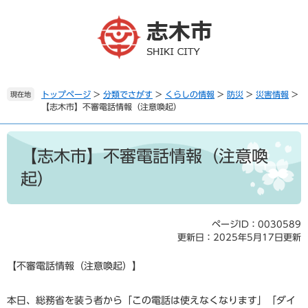
ペ
メ
ー
ニ
ジ
ュ
の
ー
先
を
頭
飛
で
ば
トップページ
>
分類でさがす
>
くらしの情報
>
防災
>
災害情報
>
現在地
【志木市】不審電話情報（注意喚起）
す
し
。
て
本
本
文
文
【志木市】不審電話情報（注意喚
へ
起）
ページID：0030589
更新日：2025年5月17日更新
【不審電話情報（注意喚起）】
本日、総務省を装う者から「この電話は使えなくなります」「ダイ