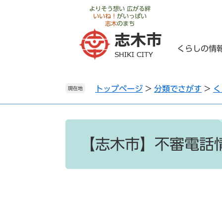
ペ
メ
よりそう想い 広がる絆
いいね！
がいっぱい
ー
ニ
志木
のまち
ジ
ュ
の
ー
くらしの情
先
を
頭
飛
で
ば
トップページ
>
分類でさがす
>
く
す
し
現在地
。
て
本
文
本
へ
文
【志木市】不審電話