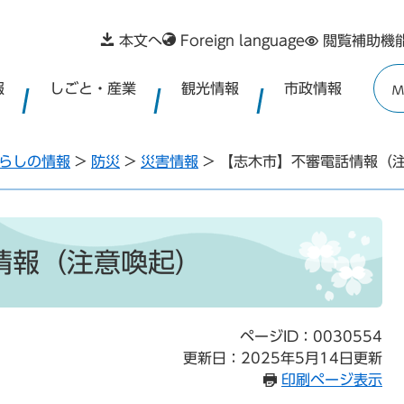
本文へ
Foreign language
閲覧補助機
報
しごと・産業
観光情報
市政情報
M
らしの情報
>
防災
>
災害情報
>
【志木市】不審電話情報（
情報（注意喚起）
ページID：0030554
更新日：2025年5月14日更新
印刷ページ表示