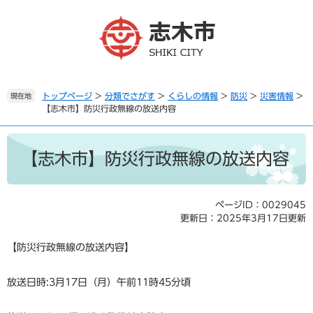
ペ
メ
ー
ニ
ジ
ュ
の
ー
先
を
頭
飛
で
ば
トップページ
>
分類でさがす
>
くらしの情報
>
防災
>
災害情報
>
現在地
【志木市】防災行政無線の放送内容
す
し
。
て
本
本
文
文
【志木市】防災行政無線の放送内容
へ
ページID：0029045
更新日：2025年3月17日更新
【防災行政無線の放送内容】
放送日時:3月17日（月）午前11時45分頃