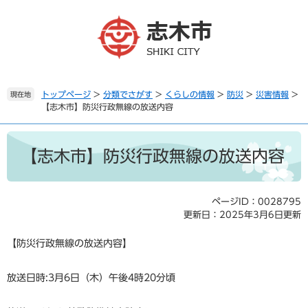
ペ
メ
ー
ニ
ジ
ュ
の
ー
先
を
頭
飛
で
ば
トップページ
>
分類でさがす
>
くらしの情報
>
防災
>
災害情報
>
現在地
【志木市】防災行政無線の放送内容
す
し
。
て
本
本
文
文
【志木市】防災行政無線の放送内容
へ
ページID：0028795
更新日：2025年3月6日更新
【防災行政無線の放送内容】
放送日時:3月6日（木）午後4時20分頃