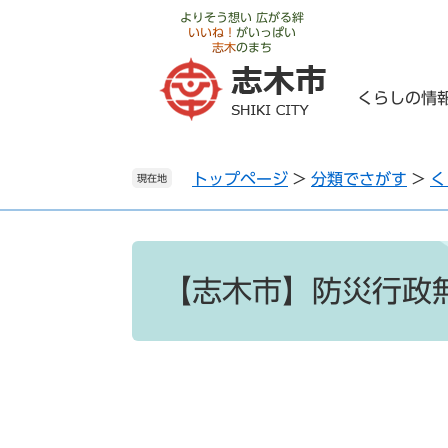
ペ
メ
よりそう想い 広がる絆
いいね！
がいっぱい
ー
ニ
志木
のまち
ジ
ュ
の
ー
くらしの情
先
を
頭
飛
で
ば
トップページ
>
分類でさがす
>
く
す
し
現在地
。
て
本
文
本
へ
文
【志木市】防災行政