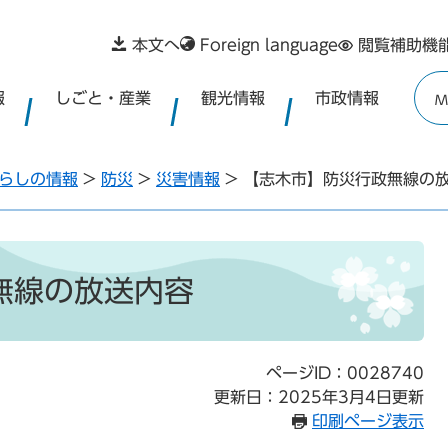
本文へ
Foreign language
閲覧補助機
報
しごと・産業
観光情報
市政情報
M
らしの情報
>
防災
>
災害情報
>
【志木市】防災行政無線の
無線の放送内容
ページID：0028740
更新日：2025年3月4日更新
印刷ページ表示