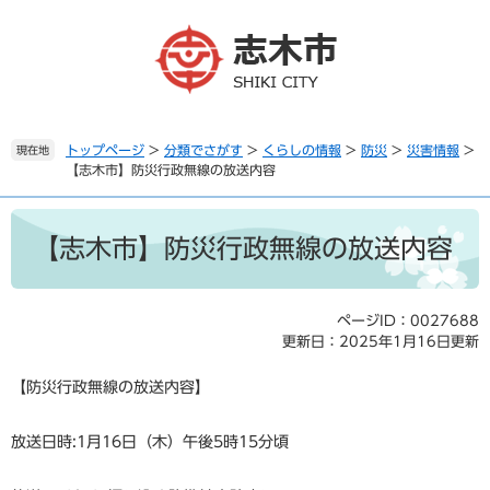
ペ
メ
ー
ニ
ジ
ュ
の
ー
先
を
頭
飛
で
ば
トップページ
>
分類でさがす
>
くらしの情報
>
防災
>
災害情報
>
現在地
【志木市】防災行政無線の放送内容
す
し
。
て
本
本
文
文
【志木市】防災行政無線の放送内容
へ
ページID：0027688
更新日：2025年1月16日更新
【防災行政無線の放送内容】
放送日時:1月16日（木）午後5時15分頃