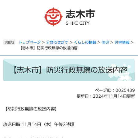
ペ
メ
ー
ニ
ジ
ュ
の
ー
先
を
頭
飛
で
ば
トップページ
>
分類でさがす
>
くらしの情報
>
防災
>
災害情報
>
現在地
【志木市】防災行政無線の放送内容
す
し
。
て
本
本
文
文
【志木市】防災行政無線の放送内容
へ
ページID：0025439
更新日：2024年11月14日更新
【防災行政無線の放送内容】
放送日時:11月14日（木）午後2時頃