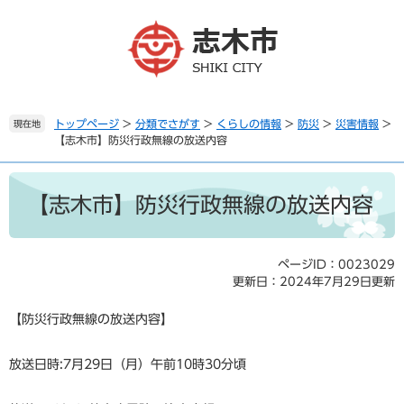
ペ
メ
ー
ニ
ジ
ュ
の
ー
先
を
頭
飛
で
ば
トップページ
>
分類でさがす
>
くらしの情報
>
防災
>
災害情報
>
現在地
【志木市】防災行政無線の放送内容
す
し
。
て
本
本
文
文
【志木市】防災行政無線の放送内容
へ
ページID：0023029
更新日：2024年7月29日更新
【防災行政無線の放送内容】
放送日時:7月29日（月）午前10時30分頃