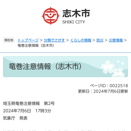
ペ
メ
ー
ニ
ジ
ュ
の
ー
先
を
頭
飛
で
ば
トップページ
>
分類でさがす
>
くらしの情報
>
防災
>
災害情報
>
現在地
竜巻注意情報（志木市）
す
し
。
て
本
本
文
文
竜巻注意情報（志木市）
へ
ページID：0022518
更新日：2024年7月6日更新
埼玉県竜巻注意情報 第2号
2024年7月6日 17時3分
気象庁 発表