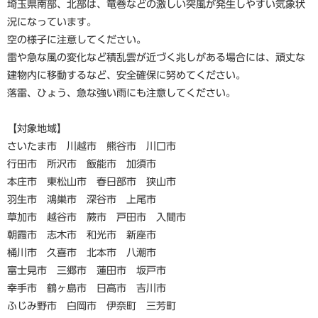
埼玉県南部、北部は、竜巻などの激しい突風が発生しやすい気象状
況になっています。
空の様子に注意してください。
雷や急な風の変化など積乱雲が近づく兆しがある場合には、頑丈な
建物内に移動するなど、安全確保に努めてください。
落雷、ひょう、急な強い雨にも注意してください。
【対象地域】
さいたま市 川越市 熊谷市 川口市
行田市 所沢市 飯能市 加須市
本庄市 東松山市 春日部市 狭山市
羽生市 鴻巣市 深谷市 上尾市
草加市 越谷市 蕨市 戸田市 入間市
朝霞市 志木市 和光市 新座市
桶川市 久喜市 北本市 八潮市
富士見市 三郷市 蓮田市 坂戸市
幸手市 鶴ヶ島市 日高市 吉川市
ふじみ野市 白岡市 伊奈町 三芳町