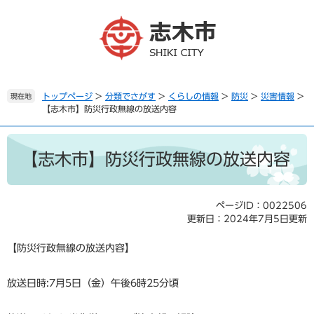
ペ
メ
ー
ニ
ジ
ュ
の
ー
先
を
頭
飛
で
ば
トップページ
>
分類でさがす
>
くらしの情報
>
防災
>
災害情報
>
現在地
【志木市】防災行政無線の放送内容
す
し
。
て
本
本
文
文
【志木市】防災行政無線の放送内容
へ
ページID：0022506
更新日：2024年7月5日更新
【防災行政無線の放送内容】
放送日時:7月5日（金）午後6時25分頃