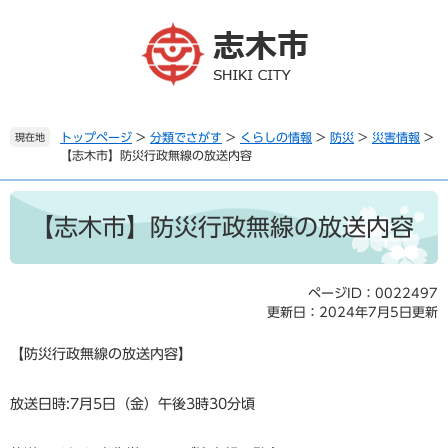
ペ
メ
ー
ニ
ジ
ュ
の
ー
先
を
頭
飛
で
ば
トップページ
>
分類でさがす
>
くらしの情報
>
防災
>
災害情報
>
現在地
【志木市】防災行政無線の放送内容
す
し
。
て
本
本
文
文
【志木市】防災行政無線の放送内容
へ
ページID：0022497
更新日：2024年7月5日更新
【防災行政無線の放送内容】
放送日時:7月5日（金）午後3時30分頃