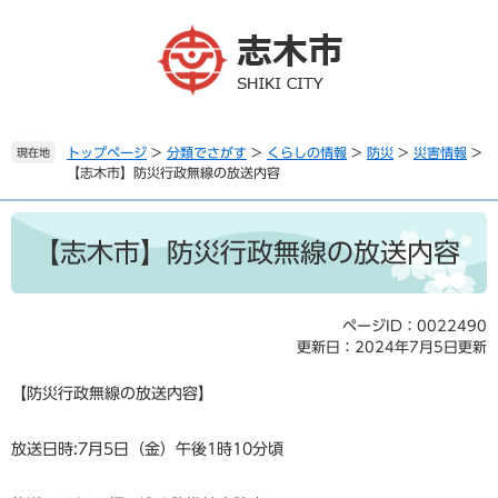
ペ
メ
ー
ニ
ジ
ュ
の
ー
先
を
頭
飛
で
ば
トップページ
>
分類でさがす
>
くらしの情報
>
防災
>
災害情報
>
現在地
【志木市】防災行政無線の放送内容
す
し
。
て
本
本
文
文
【志木市】防災行政無線の放送内容
へ
ページID：0022490
更新日：2024年7月5日更新
【防災行政無線の放送内容】
放送日時:7月5日（金）午後1時10分頃