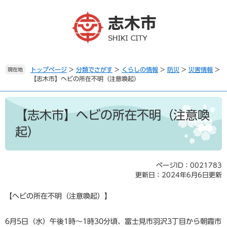
ペ
メ
ー
ニ
ジ
ュ
の
ー
先
を
頭
飛
で
ば
トップページ
>
分類でさがす
>
くらしの情報
>
防災
>
災害情報
>
現在地
【志木市】ヘビの所在不明（注意喚起）
す
し
。
て
本
本
文
文
【志木市】ヘビの所在不明（注意喚
へ
起）
ページID：0021783
更新日：2024年6月6日更新
【ヘビの所在不明（注意喚起）】
6月5日（水）午後1時〜1時30分頃、富士見市羽沢3丁目から朝霞市