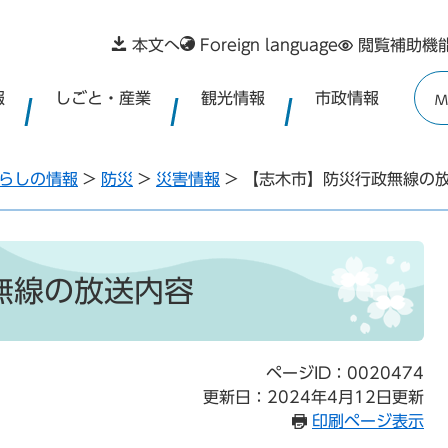
本文へ
Foreign language
閲覧補助機
報
しごと・産業
観光情報
市政情報
M
らしの情報
>
防災
>
災害情報
>
【志木市】防災行政無線の
無線の放送内容
ページID：0020474
更新日：2024年4月12日更新
印刷ページ表示