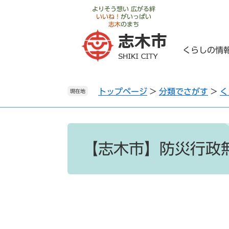
ペ
メ
よりそう想い 広がる絆
いいね！
がいっぱい
ー
ニ
志木
のまち
ジ
ュ
の
ー
くらしの情
先
を
頭
飛
で
ば
トップページ
>
分類でさがす
>
く
す
し
現在地
。
て
本
文
本
へ
文
【志木市】防災行政