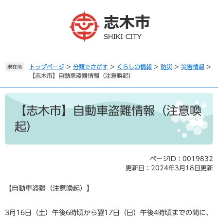
ペ
メ
ー
ニ
ジ
ュ
の
ー
先
を
頭
飛
で
ば
トップページ
>
分類でさがす
>
くらしの情報
>
防災
>
災害情報
>
現在地
【志木市】自動車盗難情報（注意喚起）
す
し
。
て
本
本
文
文
【志木市】自動車盗難情報（注意喚
へ
起）
ページID：0019832
更新日：2024年3月18日更新
【自動車盗難（注意喚起）】
3月16日（土）午後6時頃から翌17日（日）午後4時頃までの間に、