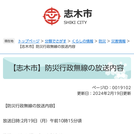
ペ
メ
ー
ニ
ジ
ュ
の
ー
先
を
頭
飛
で
ば
トップページ
>
分類でさがす
>
くらしの情報
>
防災
>
災害情報
>
現在地
【志木市】防災行政無線の放送内容
す
し
。
て
本
本
文
文
【志木市】防災行政無線の放送内容
へ
ページID：0019102
更新日：2024年2月19日更新
【防災行政無線の放送内容】
放送日時:2月19日（月）午前10時15分頃