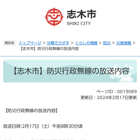
ペ
メ
ー
ニ
ジ
ュ
の
ー
先
を
頭
飛
で
ば
トップページ
>
分類でさがす
>
くらしの情報
>
防災
>
災害情報
>
現在地
【志木市】防災行政無線の放送内容
す
し
。
て
本
本
文
文
【志木市】防災行政無線の放送内容
へ
ページID：0019089
更新日：2024年2月17日更新
【防災行政無線の放送内容】
放送日時:2月17日（土）午前8時30分頃