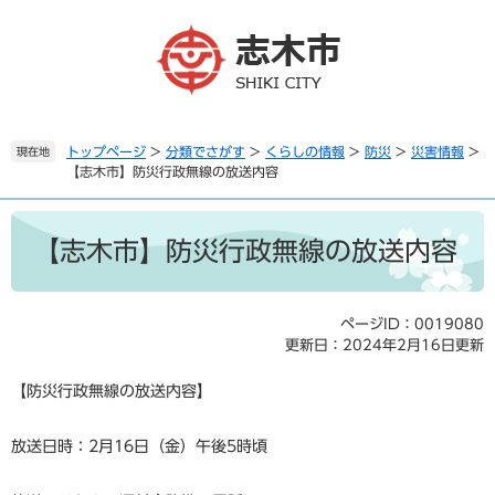
ペ
メ
ー
ニ
ジ
ュ
の
ー
先
を
頭
飛
で
ば
トップページ
>
分類でさがす
>
くらしの情報
>
防災
>
災害情報
>
現在地
【志木市】防災行政無線の放送内容
す
し
。
て
本
本
文
文
【志木市】防災行政無線の放送内容
へ
ページID：0019080
更新日：2024年2月16日更新
【防災行政無線の放送内容】
放送日時：2月16日（金）午後5時頃