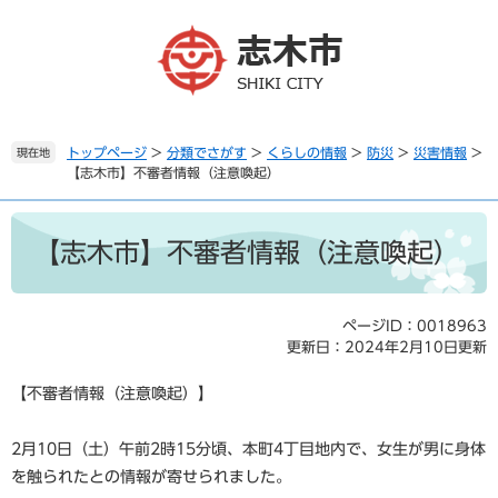
ペ
メ
ー
ニ
ジ
ュ
の
ー
先
を
頭
飛
で
ば
トップページ
>
分類でさがす
>
くらしの情報
>
防災
>
災害情報
>
現在地
【志木市】不審者情報（注意喚起）
す
し
。
て
本
本
文
文
【志木市】不審者情報（注意喚起）
へ
ページID：0018963
更新日：2024年2月10日更新
【不審者情報（注意喚起）】
2月10日（土）午前2時15分頃、本町4丁目地内で、女生が男に身体
を触られたとの情報が寄せられました。