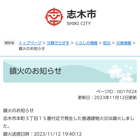
ペ
メ
ー
ニ
ジ
ュ
の
ー
先
を
頭
飛
で
ば
トップページ
>
分類でさがす
>
くらしの情報
>
防災
>
災害情報
>
現在地
鎮火のお知らせ
す
し
。
て
本
本
文
文
鎮火のお知らせ
へ
ページID：0017024
更新日：2023年11月12日更新
鎮火のお知らせ
志木市本町３丁目１５番付近で発生した普通建物火災は鎮火しまし
た。
鎮火送信日時：2023/11/12 19:40:12