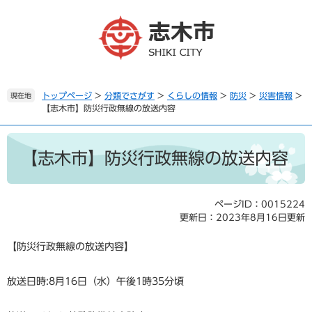
ペ
メ
ー
ニ
ジ
ュ
の
ー
先
を
頭
飛
で
ば
トップページ
>
分類でさがす
>
くらしの情報
>
防災
>
災害情報
>
現在地
【志木市】防災行政無線の放送内容
す
し
。
て
本
本
文
文
【志木市】防災行政無線の放送内容
へ
ページID：0015224
更新日：2023年8月16日更新
【防災行政無線の放送内容】
放送日時:8月16日（水）午後1時35分頃