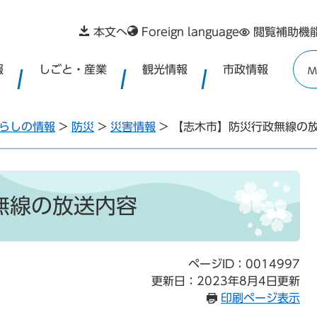
本文へ
Foreign language
閲覧補助機
報
しごと・産業
観光情報
市政情報
M
らしの情報
>
防災
>
災害情報
>
【志木市】防災行政無線の
無線の放送内容
ページID：0014997
更新日：2023年8月4日更新
印刷ページ表示