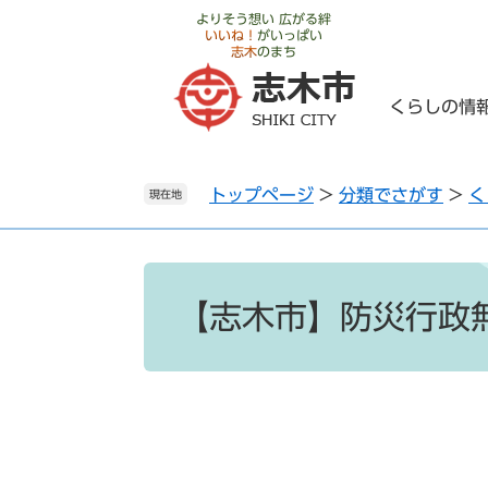
ペ
メ
よりそう想い 広がる絆
いいね！
がいっぱい
ー
ニ
志木
のまち
ジ
ュ
の
ー
くらしの情
先
を
頭
飛
で
ば
トップページ
>
分類でさがす
>
く
す
し
現在地
。
て
本
文
本
へ
文
【志木市】防災行政