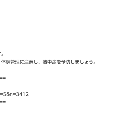
す。
、体調管理に注意し、熱中症を予防しましょう。
==
gi?p=5&n=3412
==