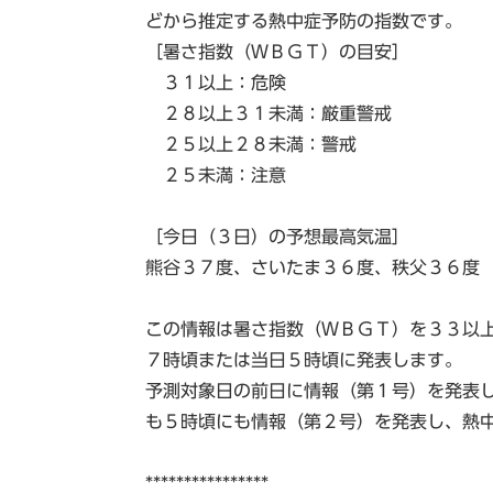
どから推定する熱中症予防の指数です。
［暑さ指数（ＷＢＧＴ）の目安］
３１以上：危険
２８以上３１未満：厳重警戒
２５以上２８未満：警戒
２５未満：注意
［今日（３日）の予想最高気温］
熊谷３７度、さいたま３６度、秩父３６度
この情報は暑さ指数（ＷＢＧＴ）を３３以
７時頃または当日５時頃に発表します。
予測対象日の前日に情報（第１号）を発表
も５時頃にも情報（第２号）を発表し、熱
****************