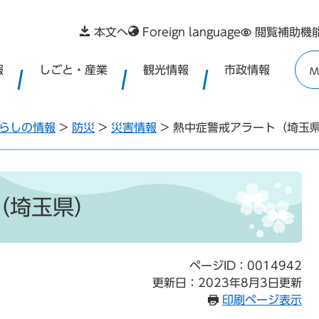
本文へ
Foreign language
閲覧補助機
報
しごと・産業
観光情報
市政情報
M
らしの情報
>
防災
>
災害情報
>
熱中症警戒アラート（埼玉
（埼玉県）
ページID：0014942
更新日：2023年8月3日更新
印刷ページ表示