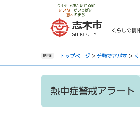
ペ
メ
よりそう想い 広がる絆
いいね！
がいっぱい
ー
ニ
志木
のまち
ジ
ュ
の
ー
くらしの情
先
を
頭
飛
で
ば
トップページ
>
分類でさがす
>
く
す
し
現在地
。
て
本
文
本
へ
文
熱中症警戒アラート