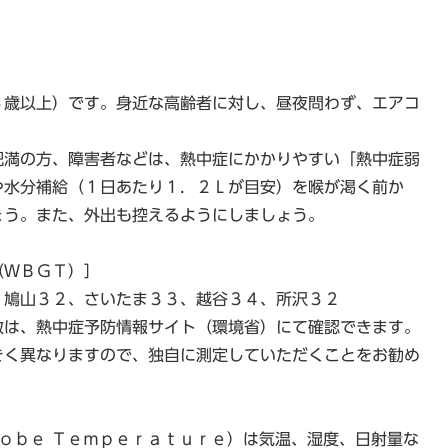
５歳以上）です。身近な高齢者に対し、昼夜問わず、エアコ
肥満の方、障害者などは、熱中症にかかりやすい「熱中症弱
や水分補給（１日あたり１．２Ｌが目安）を喉が渇く前か
ょう。また、外出も控えるようにしましょう。
（ＷＢＧＴ）］
、鳩山３２、さいたま３３、越谷３４、所沢３２
数は、熱中症予防情報サイト（環境省）にて確認できます。
きく異なりますので、独自に測定していただくことをお勧め
ｌｏｂｅ Ｔｅｍｐｅｒａｔｕｒｅ）は気温、湿度、日射量な