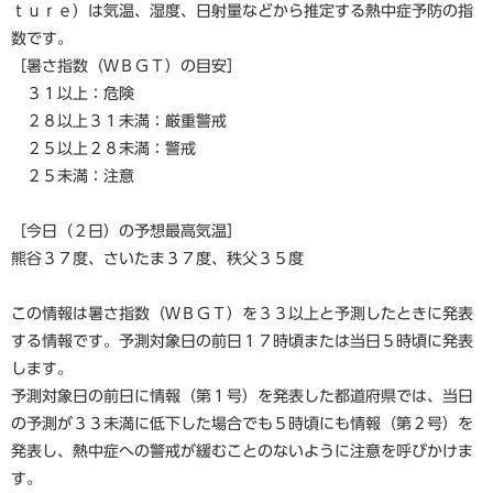
ｔｕｒｅ）は気温、湿度、日射量などから推定する熱中症予防の指
数です。
［暑さ指数（ＷＢＧＴ）の目安］
３１以上：危険
２８以上３１未満：厳重警戒
２５以上２８未満：警戒
２５未満：注意
［今日（２日）の予想最高気温］
熊谷３７度、さいたま３７度、秩父３５度
この情報は暑さ指数（ＷＢＧＴ）を３３以上と予測したときに発表
する情報です。予測対象日の前日１７時頃または当日５時頃に発表
します。
予測対象日の前日に情報（第１号）を発表した都道府県では、当日
の予測が３３未満に低下した場合でも５時頃にも情報（第２号）を
発表し、熱中症への警戒が緩むことのないように注意を呼びかけま
す。