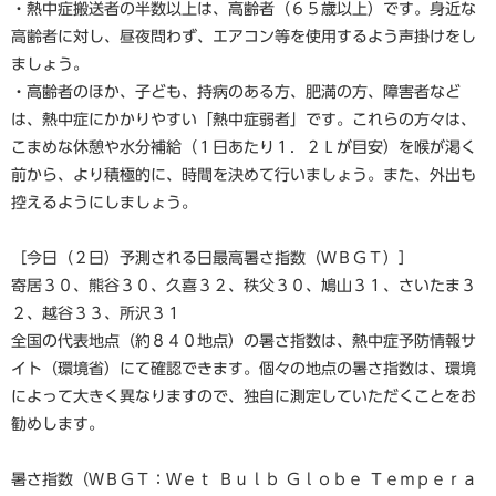
・熱中症搬送者の半数以上は、高齢者（６５歳以上）です。身近な
高齢者に対し、昼夜問わず、エアコン等を使用するよう声掛けをし
ましょう。
・高齢者のほか、子ども、持病のある方、肥満の方、障害者など
は、熱中症にかかりやすい「熱中症弱者」です。これらの方々は、
こまめな休憩や水分補給（１日あたり１．２Ｌが目安）を喉が渇く
前から、より積極的に、時間を決めて行いましょう。また、外出も
控えるようにしましょう。
［今日（２日）予測される日最高暑さ指数（ＷＢＧＴ）］
寄居３０、熊谷３０、久喜３２、秩父３０、鳩山３１、さいたま３
２、越谷３３、所沢３１
全国の代表地点（約８４０地点）の暑さ指数は、熱中症予防情報サ
イト（環境省）にて確認できます。個々の地点の暑さ指数は、環境
によって大きく異なりますので、独自に測定していただくことをお
勧めします。
暑さ指数（ＷＢＧＴ：Ｗｅｔ Ｂｕｌｂ Ｇｌｏｂｅ Ｔｅｍｐｅｒａ