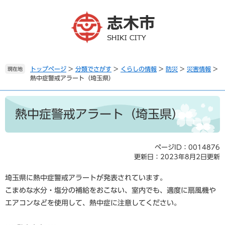
ペ
メ
ー
ニ
ジ
ュ
の
ー
先
を
頭
飛
で
ば
トップページ
>
分類でさがす
>
くらしの情報
>
防災
>
災害情報
>
現在地
熱中症警戒アラート（埼玉県）
す
し
。
て
本
本
文
文
熱中症警戒アラート（埼玉県）
へ
ページID：0014876
更新日：2023年8月2日更新
埼玉県に熱中症警戒アラートが発表されています。
こまめな水分・塩分の補給をおこない、室内でも、適度に扇風機や
エアコンなどを使用して、熱中症に注意してください。