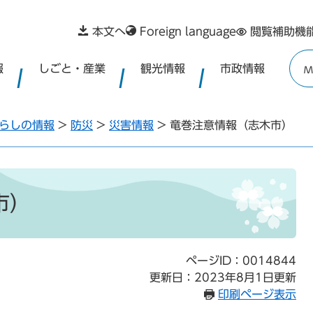
本文へ
Foreign language
閲覧補助機
報
しごと・産業
観光情報
市政情報
M
らしの情報
>
防災
>
災害情報
>
竜巻注意情報（志木市）
市）
ページID：0014844
更新日：2023年8月1日更新
印刷ページ表示