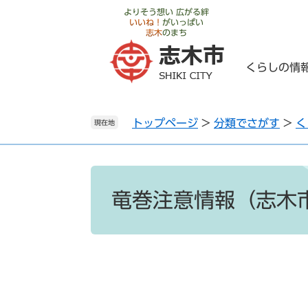
ペ
メ
よりそう想い 広がる絆
いいね！
がいっぱい
ー
ニ
志木
のまち
ジ
ュ
の
ー
くらしの情
先
を
頭
飛
で
ば
トップページ
>
分類でさがす
>
く
す
し
現在地
。
て
本
文
本
へ
文
竜巻注意情報（志木