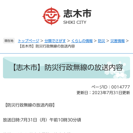
ペ
メ
ー
ニ
ジ
ュ
の
ー
先
を
頭
飛
で
ば
トップページ
>
分類でさがす
>
くらしの情報
>
防災
>
災害情報
>
現在地
【志木市】防災行政無線の放送内容
す
し
。
て
本
本
文
文
【志木市】防災行政無線の放送内容
へ
ページID：0014777
更新日：2023年7月31日更新
【防災行政無線の放送内容】
放送日時:7月31日（月）午前10時30分頃