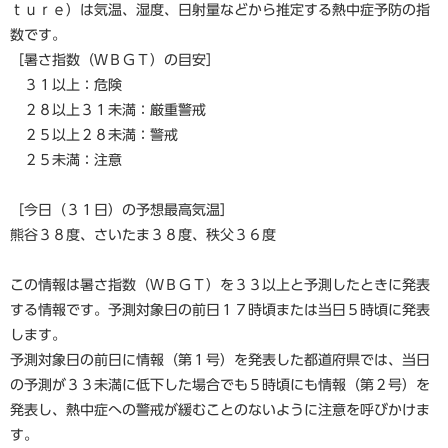
ｔｕｒｅ）は気温、湿度、日射量などから推定する熱中症予防の指
数です。
［暑さ指数（ＷＢＧＴ）の目安］
３１以上：危険
２８以上３１未満：厳重警戒
２５以上２８未満：警戒
２５未満：注意
［今日（３１日）の予想最高気温］
熊谷３８度、さいたま３８度、秩父３６度
この情報は暑さ指数（ＷＢＧＴ）を３３以上と予測したときに発表
する情報です。予測対象日の前日１７時頃または当日５時頃に発表
します。
予測対象日の前日に情報（第１号）を発表した都道府県では、当日
の予測が３３未満に低下した場合でも５時頃にも情報（第２号）を
発表し、熱中症への警戒が緩むことのないように注意を呼びかけま
す。