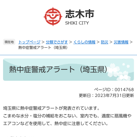
ペ
メ
ー
ニ
ジ
ュ
の
ー
先
を
頭
飛
で
ば
トップページ
>
分類でさがす
>
くらしの情報
>
防災
>
災害情報
>
現在地
熱中症警戒アラート（埼玉県）
す
し
。
て
本
本
文
文
熱中症警戒アラート（埼玉県）
へ
ページID：0014768
更新日：2023年7月31日更新
埼玉県に熱中症警戒アラートが発表されています。
こまめな水分・塩分の補給をおこない、室内でも、適度に扇風機や
エアコンなどを使用して、熱中症に注意してください。