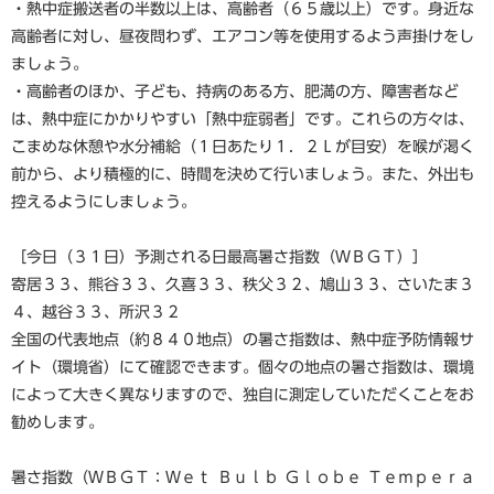
・熱中症搬送者の半数以上は、高齢者（６５歳以上）です。身近な
高齢者に対し、昼夜問わず、エアコン等を使用するよう声掛けをし
ましょう。
・高齢者のほか、子ども、持病のある方、肥満の方、障害者など
は、熱中症にかかりやすい「熱中症弱者」です。これらの方々は、
こまめな休憩や水分補給（１日あたり１．２Ｌが目安）を喉が渇く
前から、より積極的に、時間を決めて行いましょう。また、外出も
控えるようにしましょう。
［今日（３１日）予測される日最高暑さ指数（ＷＢＧＴ）］
寄居３３、熊谷３３、久喜３３、秩父３２、鳩山３３、さいたま３
４、越谷３３、所沢３２
全国の代表地点（約８４０地点）の暑さ指数は、熱中症予防情報サ
イト（環境省）にて確認できます。個々の地点の暑さ指数は、環境
によって大きく異なりますので、独自に測定していただくことをお
勧めします。
暑さ指数（ＷＢＧＴ：Ｗｅｔ Ｂｕｌｂ Ｇｌｏｂｅ Ｔｅｍｐｅｒａ