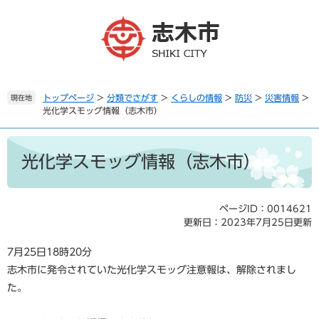
ペ
メ
ー
ニ
ジ
ュ
の
ー
先
を
頭
飛
で
ば
トップページ
>
分類でさがす
>
くらしの情報
>
防災
>
災害情報
>
現在地
光化学スモッグ情報（志木市）
す
し
。
て
本
本
文
文
光化学スモッグ情報（志木市）
へ
ページID：0014621
更新日：2023年7月25日更新
7月25日18時20分
志木市に発令されていた光化学スモッグ注意報は、解除されまし
た。