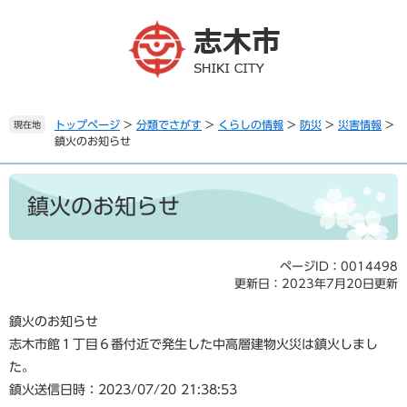
ペ
メ
ー
ニ
ジ
ュ
の
ー
先
を
頭
飛
で
ば
トップページ
>
分類でさがす
>
くらしの情報
>
防災
>
災害情報
>
現在地
鎮火のお知らせ
す
し
。
て
本
本
文
文
鎮火のお知らせ
へ
ページID：0014498
更新日：2023年7月20日更新
鎮火のお知らせ
志木市館１丁目６番付近で発生した中高層建物火災は鎮火しまし
た。
鎮火送信日時：2023/07/20 21:38:53