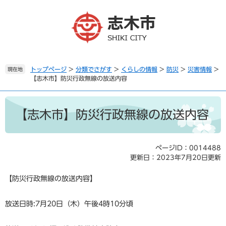
ペ
メ
ー
ニ
ジ
ュ
の
ー
先
を
頭
飛
で
ば
トップページ
>
分類でさがす
>
くらしの情報
>
防災
>
災害情報
>
現在地
【志木市】防災行政無線の放送内容
す
し
。
て
本
本
文
文
【志木市】防災行政無線の放送内容
へ
ページID：0014488
更新日：2023年7月20日更新
【防災行政無線の放送内容】
放送日時:7月20日（木）午後4時10分頃