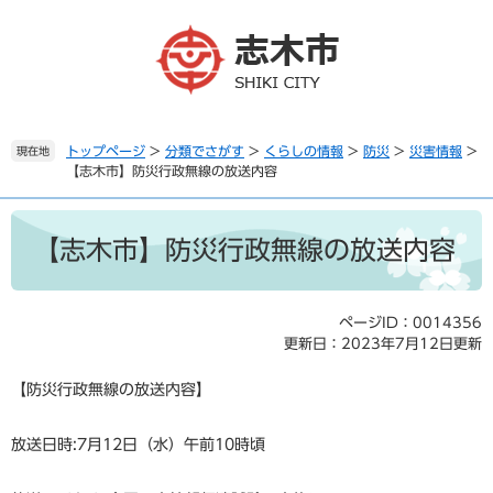
ペ
メ
ー
ニ
ジ
ュ
の
ー
先
を
頭
飛
で
ば
トップページ
>
分類でさがす
>
くらしの情報
>
防災
>
災害情報
>
現在地
【志木市】防災行政無線の放送内容
す
し
。
て
本
本
文
文
【志木市】防災行政無線の放送内容
へ
ページID：0014356
更新日：2023年7月12日更新
【防災行政無線の放送内容】
放送日時:7月12日（水）午前10時頃