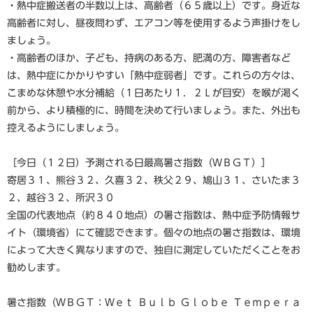
・熱中症搬送者の半数以上は、高齢者（６５歳以上）です。身近な
高齢者に対し、昼夜問わず、エアコン等を使用するよう声掛けをし
ましょう。
・高齢者のほか、子ども、持病のある方、肥満の方、障害者など
は、熱中症にかかりやすい「熱中症弱者」です。これらの方々は、
こまめな休憩や水分補給（１日あたり１．２Ｌが目安）を喉が渇く
前から、より積極的に、時間を決めて行いましょう。また、外出も
控えるようにしましょう。
［今日（１２日）予測される日最高暑さ指数（ＷＢＧＴ）］
寄居３１、熊谷３２、久喜３２、秩父２９、鳩山３１、さいたま３
２、越谷３２、所沢３０
全国の代表地点（約８４０地点）の暑さ指数は、熱中症予防情報サ
イト（環境省）にて確認できます。個々の地点の暑さ指数は、環境
によって大きく異なりますので、独自に測定していただくことをお
勧めします。
暑さ指数（ＷＢＧＴ：Ｗｅｔ Ｂｕｌｂ Ｇｌｏｂｅ Ｔｅｍｐｅｒａ