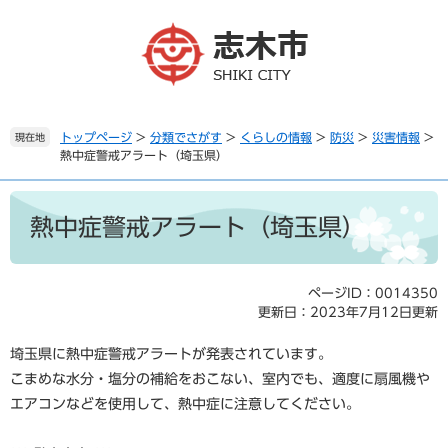
ペ
メ
ー
ニ
ジ
ュ
の
ー
先
を
頭
飛
で
ば
トップページ
>
分類でさがす
>
くらしの情報
>
防災
>
災害情報
>
現在地
熱中症警戒アラート（埼玉県）
す
し
。
て
本
本
文
文
熱中症警戒アラート（埼玉県）
へ
ページID：0014350
更新日：2023年7月12日更新
埼玉県に熱中症警戒アラートが発表されています。
こまめな水分・塩分の補給をおこない、室内でも、適度に扇風機や
エアコンなどを使用して、熱中症に注意してください。