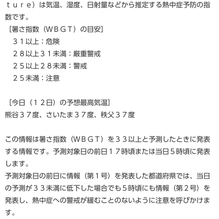
ｔｕｒｅ）は気温、湿度、日射量などから推定する熱中症予防の指
数です。
［暑さ指数（ＷＢＧＴ）の目安］
３１以上：危険
２８以上３１未満：厳重警戒
２５以上２８未満：警戒
２５未満：注意
［今日（１２日）の予想最高気温］
熊谷３７度、さいたま３７度、秩父３７度
この情報は暑さ指数（ＷＢＧＴ）を３３以上と予測したときに発表
する情報です。予測対象日の前日１７時頃または当日５時頃に発表
します。
予測対象日の前日に情報（第１号）を発表した都道府県では、当日
の予測が３３未満に低下した場合でも５時頃にも情報（第２号）を
発表し、熱中症への警戒が緩むことのないように注意を呼びかけま
す。