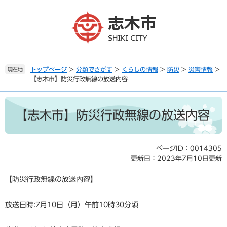
ペ
メ
ー
ニ
ジ
ュ
の
ー
先
を
頭
飛
で
ば
トップページ
>
分類でさがす
>
くらしの情報
>
防災
>
災害情報
>
現在地
【志木市】防災行政無線の放送内容
す
し
。
て
本
本
文
文
【志木市】防災行政無線の放送内容
へ
ページID：0014305
更新日：2023年7月10日更新
【防災行政無線の放送内容】
放送日時:7月10日（月）午前10時30分頃