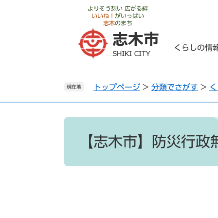
ペ
メ
よりそう想い 広がる絆
いいね！
がいっぱい
ー
ニ
志木
のまち
ジ
ュ
の
ー
くらしの情
先
を
頭
飛
で
ば
トップページ
>
分類でさがす
>
く
す
し
現在地
。
て
本
文
本
へ
文
【志木市】防災行政