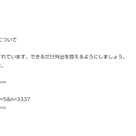
について
されています。できるだけ外出を控えるようにしましょう。
た。
==
gi?p=5&n=3337
==