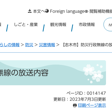
本文へ
Foreign language
閲覧補助機
報
しごと・産業
観光情報
市政情報
M
らしの情報
>
防災
>
災害情報
>
【志木市】防災行政無線の
無線の放送内容
ページID：0014147
更新日：2023年7月3日更新
印刷ページ表示