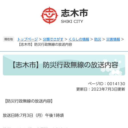
ペ
メ
ー
ニ
ジ
ュ
の
ー
先
を
頭
飛
で
ば
トップページ
>
分類でさがす
>
くらしの情報
>
防災
>
災害情報
>
現在地
【志木市】防災行政無線の放送内容
す
し
。
て
本
本
文
文
【志木市】防災行政無線の放送内容
へ
ページID：0014130
更新日：2023年7月3日更新
【防災行政無線の放送内容】
放送日時:7月3日（月）午後1時頃