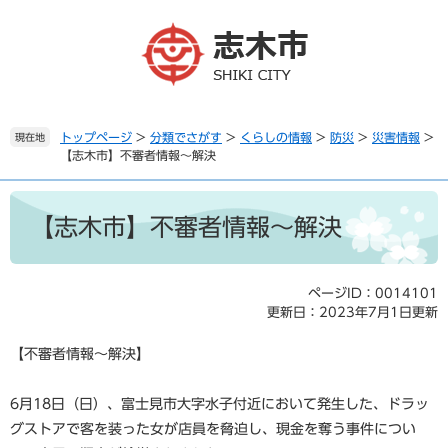
ペ
メ
ー
ニ
ジ
ュ
の
ー
先
を
頭
飛
で
ば
トップページ
>
分類でさがす
>
くらしの情報
>
防災
>
災害情報
>
現在地
【志木市】不審者情報〜解決
す
し
。
て
本
本
文
文
【志木市】不審者情報〜解決
へ
ページID：0014101
更新日：2023年7月1日更新
【不審者情報〜解決】
6月18日（日）、富士見市大字水子付近において発生した、ドラッ
グストアで客を装った女が店員を脅迫し、現金を奪う事件につい