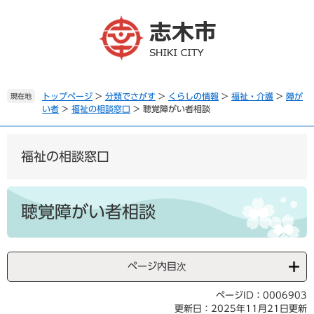
ペ
メ
ー
ニ
ジ
ュ
の
ー
先
を
頭
飛
で
ば
トップページ
>
分類でさがす
>
くらしの情報
>
福祉・介護
>
障が
現在地
い者
>
福祉の相談窓口
>
聴覚障がい者相談
す
し
。
て
本
文
福祉の相談窓口
へ
本
文
聴覚障がい者相談
ページ内目次
ページID：0006903
更新日：2025年11月21日更新