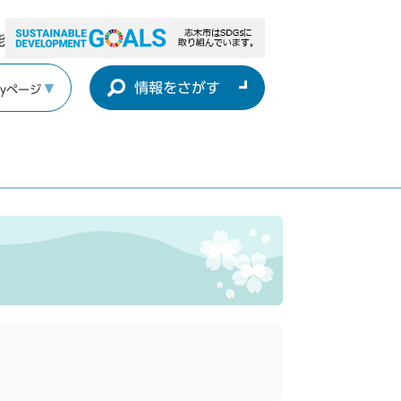
能
情報をさがす
yページ