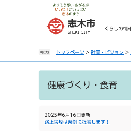
ペ
メ
よりそう想い 広がる絆
いいね！
がいっぱい
ー
ニ
志木
のまち
ジ
ュ
の
ー
くらしの情
先
を
頭
飛
で
ば
トップページ
>
計画・ビジョン
>
す
し
現在地
。
て
本
文
本
へ
文
健康づくり・食育
2025年6月16日更新
路上喫煙は条例に抵触します！