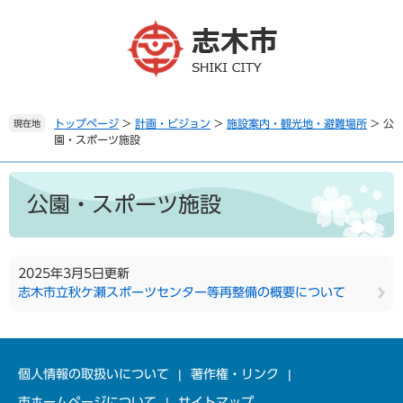
ペ
メ
ー
ニ
ジ
ュ
の
ー
先
を
頭
飛
で
ば
トップページ
>
計画・ビジョン
>
施設案内・観光地・避難場所
>
公
現在地
園・スポーツ施設
す
し
。
て
本
本
文
文
公園・スポーツ施設
へ
2025年3月5日更新
志木市立秋ケ瀬スポーツセンター等再整備の概要について
個人情報の取扱いについて
著作権・リンク
市ホームページについて
サイトマップ